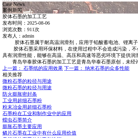
Case News
案例新闻
胶体石墨的加工工艺
发布时间：2025-08-06
浏览次数：911次
发布人：admin
胶体石墨属于耐高温润滑剂，应用于铅酸蓄电池、锂离子电
胶体石墨采用环保材料，在使用过程中不会造成污染，不
具有润滑性能，能够在高温、高压和高速等恶劣环境下提供润
青岛华泰胶体石墨的加工工艺是青岛华泰石墨原创，未经
上一篇：
石墨纸的应用效果
下一篇：
纳米石墨的众多性能
相关推荐
微粉石墨的粒径与用途
微粉石墨的粒径与用途
防火膨胀密封条
工业用超细石墨粉
粉末冶金用超细石墨粉
石墨粉在工业和制作业中的应用
蠕虫石墨简介
膨胀石墨主要应用
鳞片石墨在工业中有什么应用价值