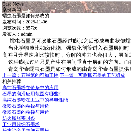
Case News
案例新闻
蠕虫石墨是如何形成的
发布时间：2025-11-06
浏览次数：857次
发布人：admin
蠕虫石墨是可膨胀石墨经过膨胀之后形成卷曲状似蠕虫
当化学物质比如卤化物、强氧化剂等进入石墨层间时，
高并且升温速度比较快时，分解的冲力也会很大，层面
这种膨胀过程只是产生在层间垂直于层面的方向。而
青岛华泰蠕虫石墨是如何形成的由青岛华泰石墨提供
上一篇：
石墨纸的可加工性
下一篇：
可膨胀石墨的工艺组成
相关推荐
高纯石墨粉在链条中的应用
石墨的润滑应用范围有哪些?
高纯石墨粉在工业中的导电性能
微粉石墨的粒径与用途
微粉石墨的粒径与用途
防火膨胀密封条
工业用超细石墨粉
粉末冶金用超细石墨粉