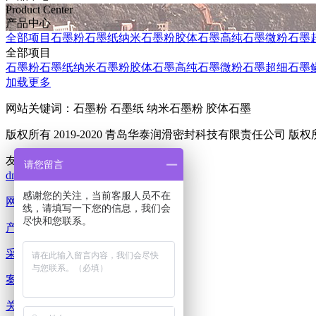
Product Center
产品中心
全部项目
石墨粉
石墨纸
纳米石墨粉
胶体石墨
高纯石墨
微粉石墨
全部项目
石墨粉
石墨纸
纳米石墨粉
胶体石墨
高纯石墨
微粉石墨
超细石墨
加载更多
网站关键词：石墨粉 石墨纸 纳米石墨粉 胶体石墨
版权所有 2019-2020 青岛华泰润滑密封科技有限责任公司 版
友情链接：
请您留言
dmea
催化剂
不锈钢换热管
防水膜
感谢您的关注，当前客服人员不在
网站首页
线，请填写一下您的信息，我们会
尽快和您联系。
产品中心
采购分类
案例新闻
关于华泰