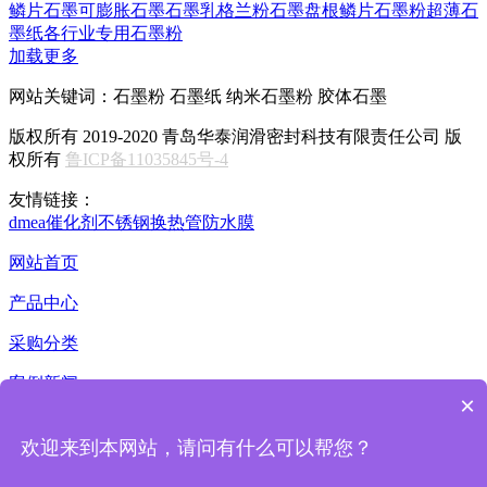
鳞片石墨
可膨胀石墨
石墨乳
格兰粉
石墨盘根
鳞片石墨粉
超薄石
墨纸
各行业专用石墨粉
加载更多
网站关键词：石墨粉 石墨纸 纳米石墨粉 胶体石墨
版权所有 2019-2020 青岛华泰润滑密封科技有限责任公司 版
权所有
鲁ICP备11035845号-4
友情链接：
dmea
催化剂
不锈钢换热管
防水膜
网站首页
产品中心
采购分类
案例新闻
×
关于华泰
欢迎来到本网站，请问有什么可以帮您？
在线留言