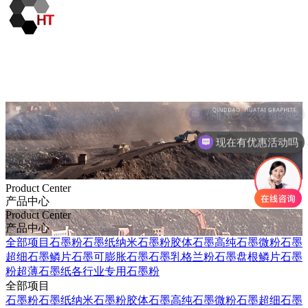
你们是怎么收费的呢
现在有优惠活动吗
Product Center
产品中心
Product Center
产品中心
全部项目
石墨粉
石墨纸
纳米石墨粉
胶体石墨
高纯石墨
微粉石墨
超细石墨
鳞片石墨
可膨胀石墨
石墨乳
格兰粉
石墨盘根
鳞片石墨
粉
超薄石墨纸
各行业专用石墨粉
全部项目
石墨粉
石墨纸
纳米石墨粉
胶体石墨
高纯石墨
微粉石墨
超细石墨